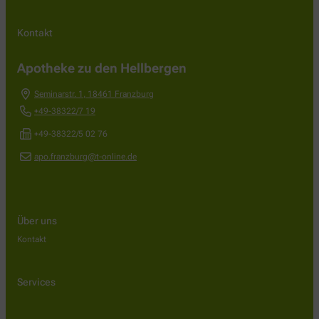
Kontakt
Apotheke zu den Hellbergen
Seminarstr. 1
,
18461
Franzburg
+49-38322/7 19
+49-38322/5 02 76
apo.franzburg@t-online.de
Über uns
Kontakt
Services