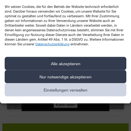
Telefonnummer
Wir setzen Cookies, die für den Betrieb der Website technisch erforderlich
sind. Darüber hinaus verwenden wir Cookies, um unsere Website für Sie
+49-38322/7 19
optimal zu gestalten und fortlaufend zu verbessern. Mit Ihrer Zustimmung
geben wir Informationen zu Ihrer Verwendung unserer Website auch an
Faxnummer
Drittanbieter weiter. Soweit dabei Daten in Ländern verarbeitet werden, in
denen kein angemessenes Datenschutzniveau besteht, stimmen Sie mit Ihrer
Einwilligung zur Nutzung dieser Dienste auch der Verarbeitung Ihrer Daten in
+49-38322/5 02 76
diesen Ländern gem. Artikel 49 Abs. 1 lit. a DSGVO zu. Weitere Informationen
können Sie unserer
Datenschutzerklärung
entnehmen.
E-Mail-Adresse
apo.franzburg@t-online.de
Alle akzeptieren
Mit dem Laden der Karte stimmen Sie den
Datenschutzbestimmungen von Google zu.
Nur notwendige akzeptieren
Klicken Sie auf „Karte Laden“, um Google
Apotheke zu den Hellbergen, Seminarstr. 1, 18461
map zu aktivieren.
Franzburg
Einstellungen verwalten
Cookie-Richtlinie
Karte laden