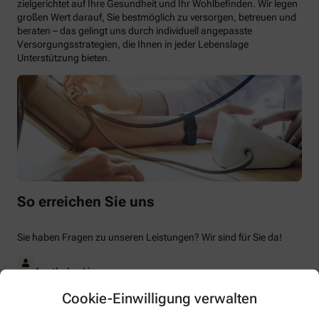
zielgerichtet auf Ihre Gesundheit und Ihr Wohlbefinden. Wir legen
großen Wert darauf, Sie bestmöglich zu versorgen, betreuen und
beraten – das gelingt uns durch individuell angepasste
Versorgungsstrategien, die Ihnen in jeder Lebenslage
Unterstützung bieten.
So erreichen Sie uns
Sie haben Fragen zu unseren Leistungen? Wir sind für Sie da!
Apotheker/-in
Cookie-Einwilligung verwalten
Steve Fraude